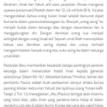
Abraham, Ishak dan Yakub, ahli waris perjanjian. Aturan mengenai
upacara (perjamuan) Paskah dalam Kel 12, 43-49 (bdk Bil 9, 14) jelas
mengandaikan bahwa orang bukan Israel setelah bersunat dapat
ikut serta dalam upacara kekeluargaan itu. Bisa jadi „orang asing“ itu
menjadi budak dalam keluarga atau dengan dasar/alasan lain ia
menggabungkan diri. Dengan demikian orang luar menjadi
setingkat dengan orang Israel asli. Sejarah umat Allah menunjukkan
bahwa cara demikian sering dipakai dan cukup berhasil
mengasimilasikan banyak orang atau suku asing ke dalam keluarga
umat Allah.
Perjanjian Baru memberikan kesaksian betapa pentingnya peranan
keluarga dalam meneruskan tradisi iman kepada generasi
selanjutnya. Dalam Kis 16,1 dikisahkan bahwa Timotius, teman dan
pembantu Paulus adalah buah perkawinan campur antara ibunya
seorang Kristen keturunan Yahudi dan ayahnya orang Yunani kafir.
Tetapi 2 Tim 1,5 menegaskan: „Aku (Paulus) teringat akan imanmu
yang tulus iklas, yaitu iman yang pertama-tama hidup di dalam
nenekmu Lois dan di dalam ibumu Eunike dan yang aku yakini hidup