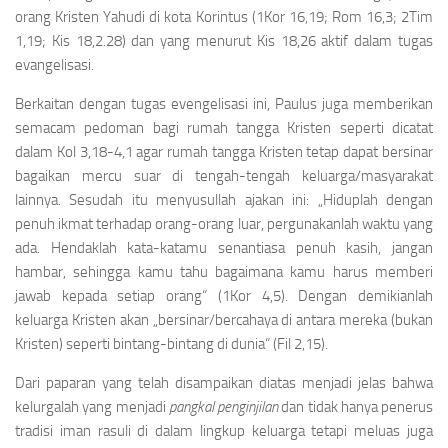
orang Kristen Yahudi di kota Korintus (1Kor 16,19; Rom 16,3; 2Tim
1,19; Kis 18,2.28) dan yang menurut Kis 18,26 aktif dalam tugas
evangelisasi.
Berkaitan dengan tugas evengelisasi ini, Paulus juga memberikan
semacam pedoman bagi rumah tangga Kristen seperti dicatat
dalam Kol 3,18-4,1 agar rumah tangga Kristen tetap dapat bersinar
bagaikan mercu suar di tengah-tengah keluarga/masyarakat
lainnya. Sesudah itu menyusullah ajakan ini: „Hiduplah dengan
penuh ikmat terhadap orang-orang luar, pergunakanlah waktu yang
ada. Hendaklah kata-katamu senantiasa penuh kasih, jangan
hambar, sehingga kamu tahu bagaimana kamu harus memberi
jawab kepada setiap orang“ (1Kor 4,5). Dengan demikianlah
keluarga Kristen akan „bersinar/bercahaya di antara mereka (bukan
Kristen) seperti bintang-bintang di dunia“ (Fil 2,15).
Dari paparan yang telah disampaikan diatas menjadi jelas bahwa
kelurgalah yang menjadi
pangkal penginjilan
dan tidak hanya penerus
tradisi iman rasuli di dalam lingkup keluarga tetapi meluas juga