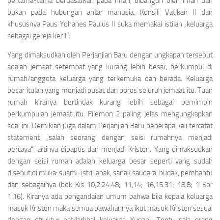
pertama-tama berdasarkan pada iman, dibangun oleh iman dan
bukan pada hubungan antar manusia. Konsili Vatikan II dan
khususnya Paus Yohanes Paulus II suka memakai istilah „keluarga
sebagai gereja kecil“.
Yang dimaksudkan oleh Perjanjian Baru dengan ungkapan tersebut
adalah jemaat setempat yang kurang lebih besar, berkumpul di
rumah/anggota keluarga yang terkemuka dan berada. Keluarga
besar itulah yang menjadi pusat dan poros seluruh jemaat itu. Tuan
rumah kiranya bertindak kurang lebih sebagai pemimpin
perkumpulan jemaat itu. Filemon 2 paling jelas mengungkapkan
soal ini. Demikian juga dalam Perjanjian Baru beberapa kali tercatat
statement „salah seorang dengan seisi rumahnya menjadi
percaya“, artinya dibaptis dan menjadi Kristen. Yang dimaksudkan
dengan seisi rumah adalah keluarga besar seperti yang sudah
disebut di muka: suami-istri, anak, sanak saudara, budak, pembantu
dan sebagainya (bdk Kis 10,2.24.48; 11,14; 16,15.31; 18,8; 1 Kor
1,16). Kiranya ada pengandaian umum bahwa bila kepala keluarga
masuk Kristen maka semua bawahannya ikut masuk Kristen sesuai