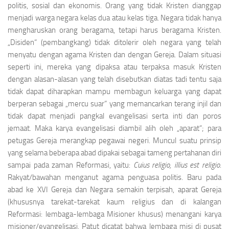
politis, sosial dan ekonomis. Orang yang tidak Kristen dianggap
menjadi warga negara kelas dua atau kelas tiga. Negara tidak hanya
mengharuskan orang beragama, tetapi harus beragama Kristen.
„Disiden“ (pembangkang) tidak ditolerir oleh negara yang telah
menyatu dengan agama Kristen dan dengan Gereja. Dalam situasi
seperti ini, mereka yang dipaksa atau terpaksa masuk Kristen
dengan alasan-alasan yang telah disebutkan diatas tadi tentu saja
tidak dapat diharapkan mampu membagun keluarga yang dapat
berperan sebagai „mercu suar“ yang memancarkan terang injil dan
tidak dapat menjadi pangkal evangelisasi serta inti dan poros
jemaat. Maka karya evangelisasi diambil alih oleh „aparat“; para
petugas Gereja merangkap pegawai negeri. Muncul suatu prinsip
yang selama beberapa abad dipakai sebagai tameng pertahanan diri
sampai pada zaman Reformasi, yaitu:
Cuius religio, illius est religio
.
Rakyat/bawahan menganut agama penguasa politis. Baru pada
abad ke XVI Gereja dan Negara semakin terpisah, aparat Gereja
(khususnya tarekat-tarekat kaum religius dan di kalangan
Reformasi: lembaga-lembaga Misioner khusus) menangani karya
misioner/evangelisasi. Patut dicatat bahwa lembaga misi di pusat