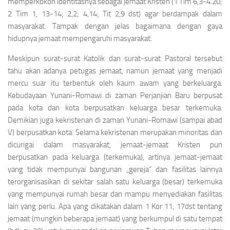
memperkokoh identitasnya sebagai jemaat Kristen (1 Tim 6,3-4.20;
2 Tim 1, 13-14; 2,2; 4,14; Tit 2,9 dst) agar berdampak dalam
masyarakat. Tampak dengan jelas bagaimana dengan gaya
hidupnya jemaat mempengaruhi masyarakat.
Meskipun surat-surat Katolik dan surat-surat Pastoral tersebut
tahu akan adanya petugas jemaat, namun jemaat yang menjadi
mercu suar itu terbentuk oleh kaum awam yang berkeluarga.
Kebudayaan Yunani-Romawi di zaman Perjanjian Baru berpusat
pada kota dan kota berpusatkan keluarga besar terkemuka.
Demikian juga kekristenan di zaman Yunani-Romawi (sampai abad
V) berpusatkan kota. Selama kekristenan merupakan minoritas dan
dicurigai dalam masyarakat, jemaat-jemaat Kristen pun
berpusatkan pada keluarga (terkemuka), artinya jemaat-jemaat
yang tidak mempunyai bangunan „gereja“ dan fasilitas lainnya
terorganisasikan di sekitar salah satu keluarga (besar) terkemuka
yang mempunyai rumah besar dan mampu menyediakan fasilitas
lain yang perlu. Apa yang dikatakan dalam 1 Kor 11, 17dst tentang
jemaat (mungkin beberapa jemaat) yang berkumpul di satu tempat