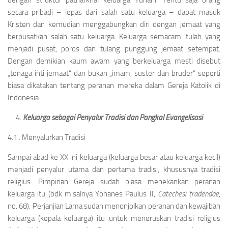
dengan struktur patriarkhal keluarga Yunani. Tentu saja orang
secara pribadi – lepas dari salah satu keluarga – dapat masuk
Kristen dan kemudian menggabungkan diri dengan jemaat yang
berpusatkan salah satu keluarga. Keluarga semacam itulah yang
menjadi pusat, poros dan tulang punggung jemaat setempat.
Dengan demikian kaum awam yang berkeluarga mesti disebut
„tenaga inti jemaat“ dan bukan „imam, suster dan bruder“ seperti
biasa dikatakan tentang peranan mereka dalam Gereja Katolik di
Indonesia.
Keluarga sebagai Penyalur Tradisi dan Pangkal Evangelisasi
4.1 . Menyalurkan Tradisi
Sampai abad ke XX ini keluarga (keluarga besar atau keluarga kecil)
menjadi penyalur utama dan pertama tradisi, khususnya tradisi
religius. Pimpinan Gereja sudah biasa menekankan peranan
keluarga itu (bdk misalnya Yohanes Paulus II,
Catechesi tradendae
,
no. 68). Perjanjian Lama sudah menonjolkan peranan dan kewajiban
keluarga (kepala keluarga) itu untuk meneruskan tradisi religius