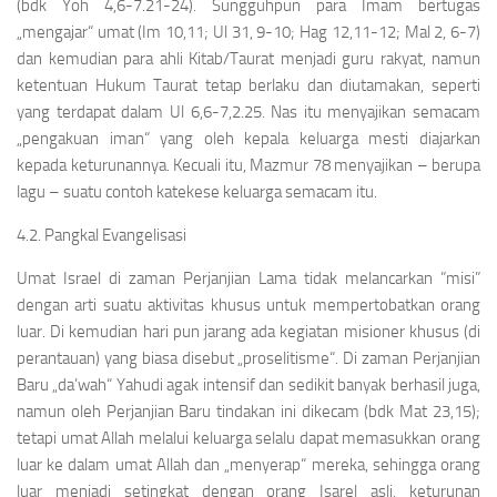
(bdk Yoh 4,6-7.21-24). Sungguhpun para Imam bertugas
„mengajar“ umat (Im 10,11; Ul 31, 9-10; Hag 12,11-12; Mal 2, 6-7)
dan kemudian para ahli Kitab/Taurat menjadi guru rakyat, namun
ketentuan Hukum Taurat tetap berlaku dan diutamakan, seperti
yang terdapat dalam Ul 6,6-7,2.25. Nas itu menyajikan semacam
„pengakuan iman“ yang oleh kepala keluarga mesti diajarkan
kepada keturunannya. Kecuali itu, Mazmur 78 menyajikan – berupa
lagu – suatu contoh katekese keluarga semacam itu.
4.2. Pangkal Evangelisasi
Umat Israel di zaman Perjanjian Lama tidak melancarkan ”misi”
dengan arti suatu aktivitas khusus untuk mempertobatkan orang
luar. Di kemudian hari pun jarang ada kegiatan misioner khusus (di
perantauan) yang biasa disebut „proselitisme“. Di zaman Perjanjian
Baru „da’wah“ Yahudi agak intensif dan sedikit banyak berhasil juga,
namun oleh Perjanjian Baru tindakan ini dikecam (bdk Mat 23,15);
tetapi umat Allah melalui keluarga selalu dapat memasukkan orang
luar ke dalam umat Allah dan „menyerap“ mereka, sehingga orang
luar menjadi setingkat dengan orang Isarel asli, keturunan