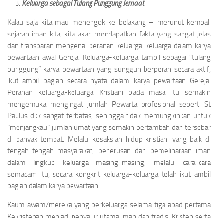
Keluarga sebagai Tulang Punggung Jemaat
Kalau saja kita mau menengok ke belakang – merunut kembali
sejarah iman kita, kita akan mendapatkan fakta yang sangat jelas
dan transparan mengenai peranan keluarga-keluarga dalam karya
pewartaan awal Gereja. Keluarga-keluarga tampil sebagai ”tulang
punggung” karya pewartaan yang sungguh berperan secara aktif,
ikut ambil bagian secara nyata dalam karya pewartaan Gereja.
Peranan keluarga-keluarga Kristiani pada masa itu semakin
mengemuka mengingat jumlah Pewarta profesional seperti St
Paulus dkk sangat terbatas, sehingga tidak memungkinkan untuk
”menjangkau” jumlah umat yang semakin bertambah dan tersebar
di banyak tempat. Melalui kesaksian hidup kristiani yang baik di
tengah-tengah masyarakat, penerusan dan pemeliharaan iman
dalam lingkup keluarga masing-masing; melalui cara-cara
semacam itu, secara kongkrit keluarga-keluarga telah ikut ambil
bagian dalam karya pewartaan.
Kaum awam/mereka yang berkeluarga selama tiga abad pertama
Kekristenan menjadi penyalur utama iman dan tradisi Kristen serta