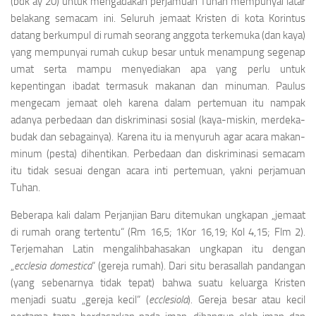
(bdk ay 20) untuk mengadakan perjamuan Tuhan mempunyai latar
belakang semacam ini. Seluruh jemaat Kristen di kota Korintus
datang berkumpul di rumah seorang anggota terkemuka (dan kaya)
yang mempunyai rumah cukup besar untuk menampung segenap
umat serta mampu menyediakan apa yang perlu untuk
kepentingan ibadat termasuk makanan dan minuman. Paulus
mengecam jemaat oleh karena dalam pertemuan itu nampak
adanya perbedaan dan diskriminasi sosial (kaya-miskin, merdeka-
budak dan sebagainya). Karena itu ia menyuruh agar acara makan-
minum (pesta) dihentikan. Perbedaan dan diskriminasi semacam
itu tidak sesuai dengan acara inti pertemuan, yakni perjamuan
Tuhan.
Beberapa kali dalam Perjanjian Baru ditemukan ungkapan „jemaat
di rumah orang tertentu“ (Rm 16,5; 1Kor 16,19; Kol 4,15; Flm 2).
Terjemahan Latin mengalihbahasakan ungkapan itu dengan
„
ecclesia domestica
“ (gereja rumah). Dari situ berasallah pandangan
(yang sebenarnya tidak tepat) bahwa suatu keluarga Kristen
menjadi suatu „gereja kecil“ (
ecclesiola
). Gereja besar atau kecil