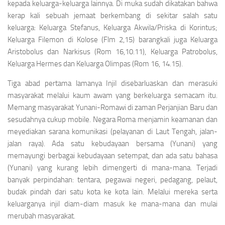
kepada keluarga-keluarga lainnya. Di muka sudah dikatakan bahwa
kerap kali sebuah jemaat berkembang di sekitar salah satu
keluarga: Keluarga Stefanus, Keluarga Akwila/Priska di Korintus;
Keluarga Filemon di Kolose (Flm 2,15) barangkali juga Keluarga
Aristobolus dan Narkisus (Rom 16,10.11), Keluarga Patrobolus,
Keluarga Hermes dan Keluarga Olimpas (Rom 16, 14.15).
Tiga abad pertama lamanya Injil disebarluaskan dan merasuki
masyarakat melalui kaum awam yang berkeluarga semacam itu.
Memang masyarakat Yunani-Romawi di zaman Perjanjian Baru dan
sesudahnya cukup mobile. Negara Roma menjamin keamanan dan
meyediakan sarana komunikasi (pelayanan di Laut Tengah, jalan-
jalan raya). Ada satu kebudayaan bersama (Yunani) yang
memayungi berbagai kebudayaan setempat, dan ada satu bahasa
(Yunani) yang kurang lebih dimengerti di mana-mana. Terjadi
banyak perpindahan: tentara, pegawai negeri, pedagang, pelaut,
budak pindah dari satu kota ke kota lain. Melalui mereka serta
keluarganya injil diam-diam masuk ke mana-mana dan mulai
merubah masyarakat.