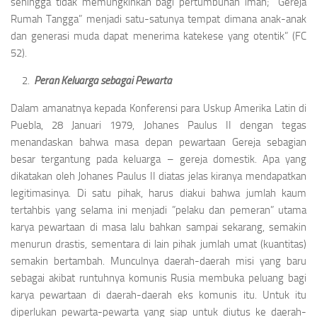
sehingga tidak memungkinkan bagi pertumbuhan iman; ”Gereja
Rumah Tangga” menjadi satu-satunya tempat dimana anak-anak
dan generasi muda dapat menerima katekese yang otentik” (FC
52).
Peran Keluarga sebagai Pewarta
Dalam amanatnya kepada Konferensi para Uskup Amerika Latin di
Puebla, 28 Januari 1979, Johanes Paulus II dengan tegas
menandaskan bahwa masa depan pewartaan Gereja sebagian
besar tergantung pada keluarga – gereja domestik. Apa yang
dikatakan oleh Johanes Paulus II diatas jelas kiranya mendapatkan
legitimasinya. Di satu pihak, harus diakui bahwa jumlah kaum
tertahbis yang selama ini menjadi ”pelaku dan pemeran” utama
karya pewartaan di masa lalu bahkan sampai sekarang, semakin
menurun drastis, sementara di lain pihak jumlah umat (kuantitas)
semakin bertambah. Munculnya daerah-daerah misi yang baru
sebagai akibat runtuhnya komunis Rusia membuka peluang bagi
karya pewartaan di daerah-daerah eks komunis itu. Untuk itu
diperlukan pewarta-pewarta yang siap untuk diutus ke daerah-