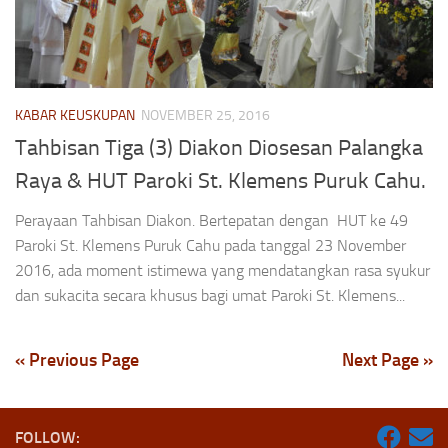
KABAR KEUSKUPAN
NOVEMBER 25, 2016
Tahbisan Tiga (3) Diakon Diosesan Palangka
Raya & HUT Paroki St. Klemens Puruk Cahu.
Perayaan Tahbisan Diakon. Bertepatan dengan HUT ke 49
Paroki St. Klemens Puruk Cahu pada tanggal 23 November
2016, ada moment istimewa yang mendatangkan rasa syukur
dan sukacita secara khusus bagi umat Paroki St. Klemens...
« Previous Page
Next Page »
FOLLOW: