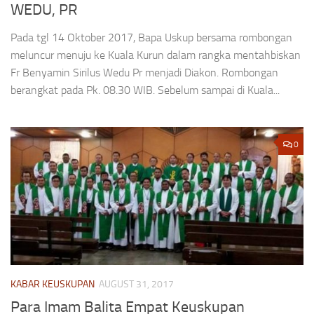
WEDU, PR
Pada tgl 14 Oktober 2017, Bapa Uskup bersama rombongan
meluncur menuju ke Kuala Kurun dalam rangka mentahbiskan
Fr Benyamin Sirilus Wedu Pr menjadi Diakon. Rombongan
berangkat pada Pk. 08.30 WIB. Sebelum sampai di Kuala...
0
KABAR KEUSKUPAN
AUGUST 31, 2017
Para Imam Balita Empat Keuskupan