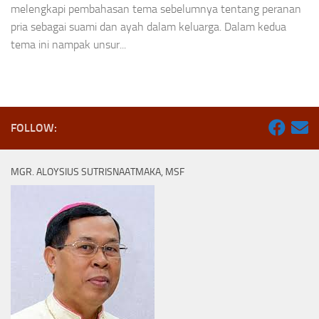
melengkapi pembahasan tema sebelumnya tentang peranan
pria sebagai suami dan ayah dalam keluarga. Dalam kedua
tema ini nampak unsur...
FOLLOW:
MGR. ALOYSIUS SUTRISNAATMAKA, MSF