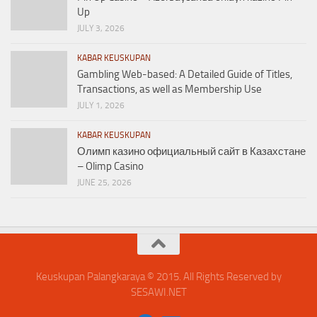
Up
JULY 3, 2026
KABAR KEUSKUPAN
Gambling Web-based: A Detailed Guide of Titles,
Transactions, as well as Membership Use
JULY 1, 2026
KABAR KEUSKUPAN
Олимп казино официальный сайт в Казахстане
– Olimp Casino
JUNE 25, 2026
Keuskupan Palangkaraya © 2015. All Rights Reserved by
SESAWI.NET