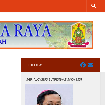
FOLLOW:
MGR. ALOYSIUS SUTRISNAATMAKA, MSF