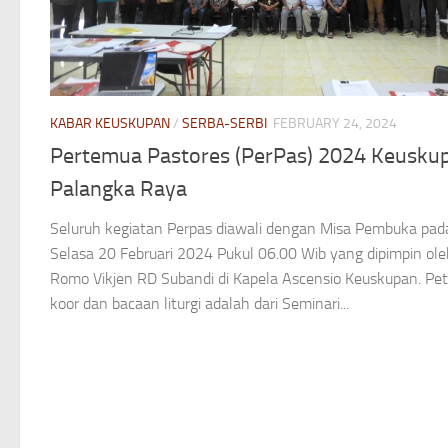
KABAR KEUSKUPAN
/
SERBA-SERBI
FEBRUARY 24, 2024
Pertemua Pastores (PerPas) 2024 Keusku
Palangka Raya
Seluruh kegiatan Perpas diawali dengan Misa Pembuka pad
Selasa 20 Februari 2024 Pukul 06.00 Wib yang dipimpin ol
Romo Vikjen RD Subandi di Kapela Ascensio Keuskupan. Pe
koor dan bacaan liturgi adalah dari Seminari...