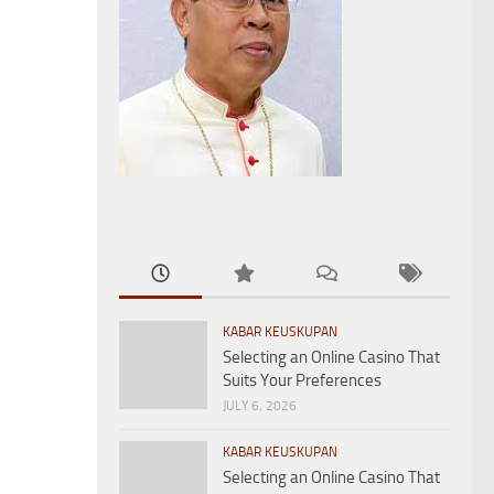
KABAR KEUSKUPAN
Selecting an Online Casino That
Suits Your Preferences
JULY 6, 2026
KABAR KEUSKUPAN
Selecting an Online Casino That